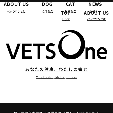
ABOUT US
DOG
CAT
NEWS
ベッツワンとは
犬用製品
猫用製品
お知らせ
TOP
ABOUT US
トップ
ベッツワンとは
あなたの健康、わたしの幸せ
Your Health, My Happiness
個人情報保護方針
運営会社
オンラインショップ