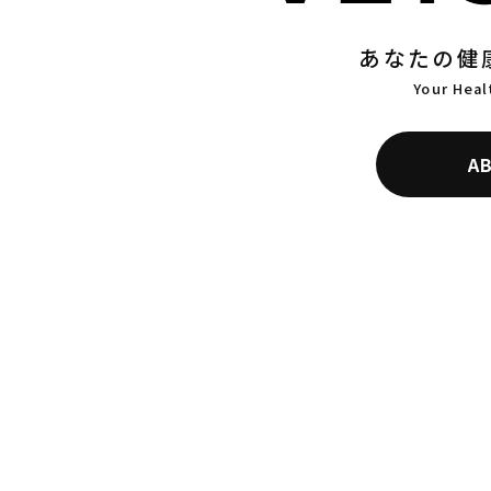
あなたの健
Your Heal
A